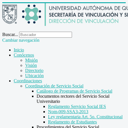
Buscar...
Cambiar navegación
Inicio
Conócenos
Misión
Visión
Directorio
Ubicación
Coordinaciones
Coordinación de Servicio Social
Catálogo de Programas de Servicio Social
Documentos rectores del Servicio Social
Universitario
Reglamento Servicio Social IES
Nom-009-SSA3-2013
Ley reglamentaria Art. 5o. Constitucional
Reglamento de Estudiantes
Procedimientos del Servicio Social