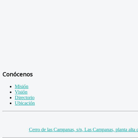
Conócenos
Misión
Visión
Directorio
Ubicación
Cerro de las Campanas, s/n, Las Campanas, planta alta 