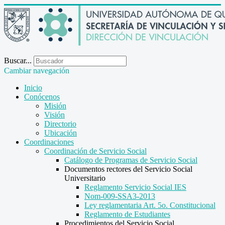
Buscar...
Cambiar navegación
Inicio
Conócenos
Misión
Visión
Directorio
Ubicación
Coordinaciones
Coordinación de Servicio Social
Catálogo de Programas de Servicio Social
Documentos rectores del Servicio Social
Universitario
Reglamento Servicio Social IES
Nom-009-SSA3-2013
Ley reglamentaria Art. 5o. Constitucional
Reglamento de Estudiantes
Procedimientos del Servicio Social